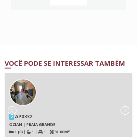
VOCÊ PODE SE INTERESSAR TAMBÉM
AP0332
V
OCIAN | PRAIA GRANDE
1 (0)
|
1
|
1
|
31.00M²