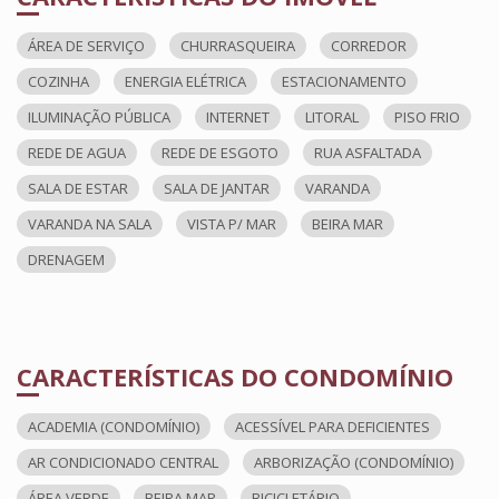
ÁREA DE SERVIÇO
CHURRASQUEIRA
CORREDOR
COZINHA
ENERGIA ELÉTRICA
ESTACIONAMENTO
ILUMINAÇÃO PÚBLICA
INTERNET
LITORAL
PISO FRIO
REDE DE AGUA
REDE DE ESGOTO
RUA ASFALTADA
SALA DE ESTAR
SALA DE JANTAR
VARANDA
VARANDA NA SALA
VISTA P/ MAR
BEIRA MAR
DRENAGEM
CARACTERÍSTICAS DO CONDOMÍNIO
ACADEMIA (CONDOMÍNIO)
ACESSÍVEL PARA DEFICIENTES
AR CONDICIONADO CENTRAL
ARBORIZAÇÃO (CONDOMÍNIO)
ÁREA VERDE
BEIRA MAR
BICICLETÁRIO