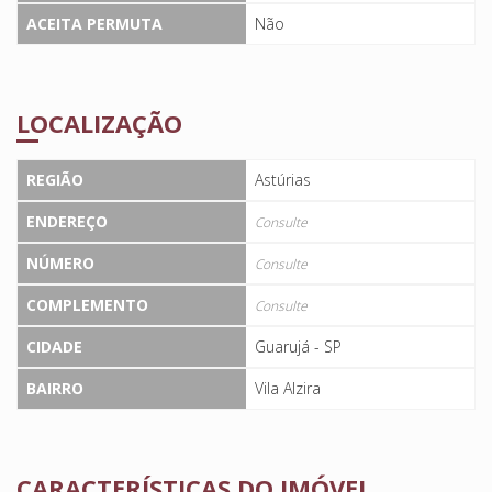
ACEITA PERMUTA
Não
LOCALIZAÇÃO
REGIÃO
Astúrias
ENDEREÇO
Consulte
NÚMERO
Consulte
COMPLEMENTO
Consulte
CIDADE
Guarujá - SP
BAIRRO
Vila Alzira
CARACTERÍSTICAS DO IMÓVEL