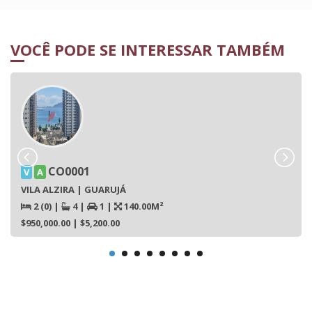
VOCÊ PODE SE INTERESSAR TAMBÉM
CO0001
V
A
VILA ALZIRA | GUARUJÁ
2 (0)
|
4
|
1
|
140.00M²
$950,000.00
| $5,200.00