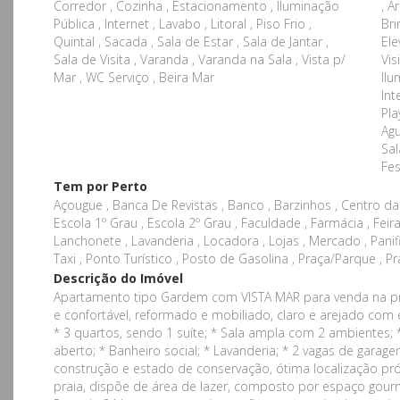
Corredor , Cozinha , Estacionamento , Iluminação
, A
Pública , Internet , Lavabo , Litoral , Piso Frio ,
Bri
Quintal , Sacada , Sala de Estar , Sala de Jantar ,
Ele
Sala de Visita , Varanda , Varanda na Sala , Vista p/
Vis
Mar , WC Serviço , Beira Mar
Ilu
Int
Pla
Agu
Sal
Fes
Tem por Perto
Açougue , Banca De Revistas , Banco , Barzinhos , Centro da 
Escola 1º Grau , Escola 2º Grau , Faculdade , Farmácia , Feiras 
Lanchonete , Lavanderia , Locadora , Lojas , Mercado , Panif
Taxi , Ponto Turístico , Posto de Gasolina , Praça/Parque , Pr
Descrição do Imóvel
Apartamento tipo Gardem com VISTA MAR para venda na pra
e confortável, reformado e mobiliado, claro e arejado com e
* 3 quartos, sendo 1 suíte; * Sala ampla com 2 ambientes;
aberto; * Banheiro social; * Lavanderia; * 2 vagas de ga
construção e estado de conservação, ótima localização pr
praia, dispõe de área de lazer, composto por espaço gourm