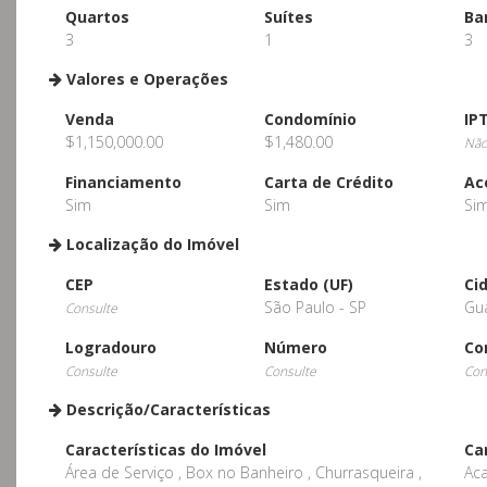
Quartos
Suítes
Ba
3
1
3
Valores e Operações
Venda
Condomínio
IP
$1,150,000.00
$1,480.00
Não
Financiamento
Carta de Crédito
Ac
Sim
Sim
Si
Localização do Imóvel
CEP
Estado (UF)
Ci
São Paulo - SP
Gu
Consulte
Logradouro
Número
Co
Consulte
Consulte
Con
Descrição/Características
Características do Imóvel
Ca
Área de Serviço , Box no Banheiro , Churrasqueira ,
Aca