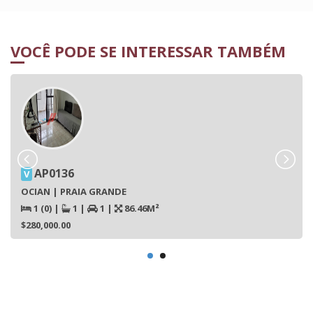
VOCÊ PODE SE INTERESSAR TAMBÉM
AP0136
V
OCIAN | PRAIA GRANDE
1 (0)
|
1
|
1
|
86.46M²
$280,000.00