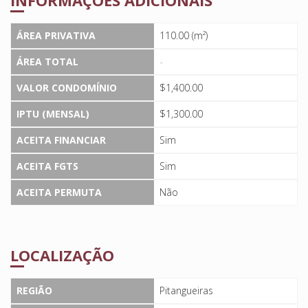
INFORMAÇÕES ADICIONAIS
ÁREA PRIVATIVA
110.00 (m²)
ÁREA TOTAL
-
VALOR CONDOMÍNIO
$1,400.00
IPTU (MENSAL)
$1,300.00
ACEITA FINANCIAR
Sim
ACEITA FGTS
Sim
ACEITA PERMUTA
Não
LOCALIZAÇÃO
REGIÃO
Pitangueiras