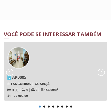
VOCÊ PODE SE INTERESSAR TAMBÉM
AP0005
V
PITANGUEIRAS | GUARUJÁ
4 (3)
|
4
|
2
|
156.00M²
$1,100,000.00