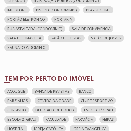
GERADOR
ILUMINAÇÃO PÚBLICA (CONDOMÍNIO)
INTERFONE
PISCINA (CONDOMÍNIO)
PLAYGROUND
PORTÃO ELETRÔNICO
PORTARIA
RUA ASFALTADA (CONDOMÍNIO)
SALA DE CONVIVÊNCIA
SALA DE GINÁSTICA
SALÃO DE FESTAS
SALÃO DE JOGOS
SAUNA (CONDOMÍNIO)
TEM POR PERTO DO IMÓVEL
AÇOUGUE
BANCA DE REVISTAS
BANCO
BARZINHOS
CENTRO DA CIDADE
CLUBE ESPORTIVO
CURSINHO
DELEGACIA DE POLÍCIA
ESCOLA 1º GRAU
ESCOLA 2º GRAU
FACULDADE
FARMÁCIA
FEIRAS
HOSPITAL
IGREJA CATÓLICA
IGREJA EVANGÉLICA