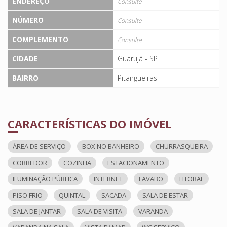
ENDEREÇO
Consulte
NÚMERO
Consulte
COMPLEMENTO
Consulte
CIDADE
Guarujá - SP
BAIRRO
Pitangueiras
CARACTERÍSTICAS DO IMÓVEL
ÁREA DE SERVIÇO
BOX NO BANHEIRO
CHURRASQUEIRA
CORREDOR
COZINHA
ESTACIONAMENTO
ILUMINAÇÃO PÚBLICA
INTERNET
LAVABO
LITORAL
PISO FRIO
QUINTAL
SACADA
SALA DE ESTAR
SALA DE JANTAR
SALA DE VISITA
VARANDA