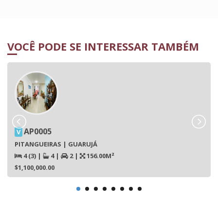
VOCÊ PODE SE INTERESSAR TAMBÉM
AP0005
V
PITANGUEIRAS | GUARUJÁ
4 (3)
|
4
|
2
|
156.00M²
$1,100,000.00