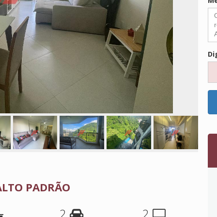
M
Di
 ALTO PADRÃO
2
2