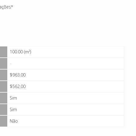
rações*
100.00 (m²)
-
$963.00
$562.00
Sim
Sim
Não