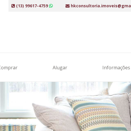
(13) 99617-4759
hkconsultoria.imoveis@gma
Comprar
Alugar
Informaçõe