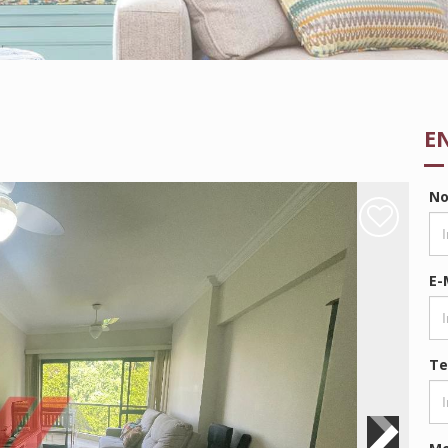
E
N
E-
Te