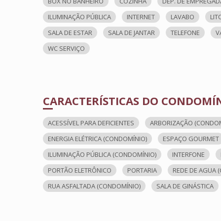
BOX NO BANHEIRO
COZINHA
DEP. DE EMPREGAD
ILUMINAÇÃO PÚBLICA
INTERNET
LAVABO
LIT
SALA DE ESTAR
SALA DE JANTAR
TELEFONE
V
WC SERVIÇO
CARACTERÍSTICAS DO CONDOMÍ
ACESSÍVEL PARA DEFICIENTES
ARBORIZAÇÃO (CONDOM
ENERGIA ELÉTRICA (CONDOMÍNIO)
ESPAÇO GOURMET
ILUMINAÇÃO PÚBLICA (CONDOMÍNIO)
INTERFONE
PORTÃO ELETRÔNICO
PORTARIA
REDE DE AGUA 
RUA ASFALTADA (CONDOMÍNIO)
SALA DE GINÁSTICA