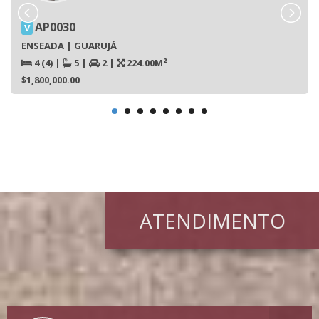
AP0030
V
ENSEADA | GUARUJÁ
4 (4)
|
5
|
2
|
224.00M²
$1,800,000.00
ATENDIMENTO