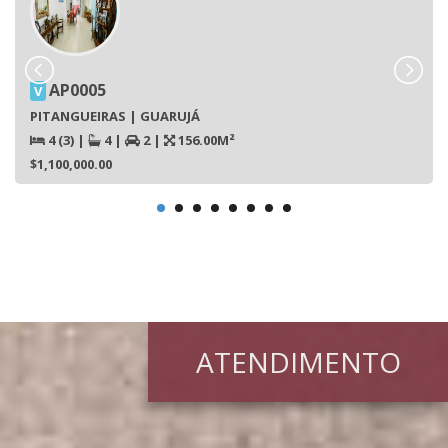
AP0005
V
PITANGUEIRAS | GUARUJÁ
4 (3)
|
4
|
2
|
156.00M²
$1,100,000.00
ATENDIMENTO