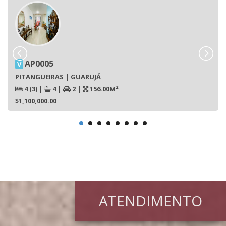
AP0005
V
PITANGUEIRAS | GUARUJÁ
4 (3)
|
4
|
2
|
156.00M²
$1,100,000.00
ATENDIMENTO